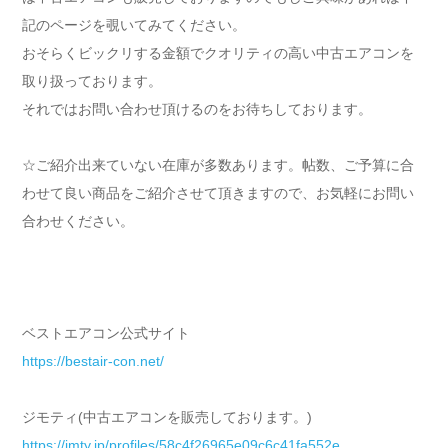
記のページを覗いてみてください。
おそらくビックリする金額でクオリティの高い中古エアコンを
取り扱っております。
それではお問い合わせ頂けるのをお待ちしております。
☆ご紹介出来ていない在庫が多数あります。帖数、ご予算に合
わせて良い商品をご紹介させて頂きますので、お気軽にお問い
合わせください。
ベストエアコン公式サイト
https://bestair-con.net/
ジモティ(中古エアコンを販売しております。)
https://jmty.jp/profiles/58c4f26965e09c6c41fa552e