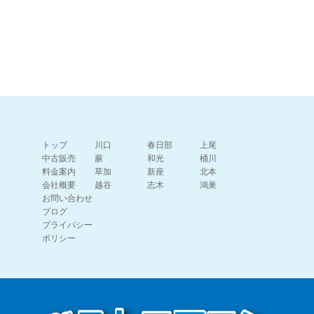
トップ
川口
春日部
上尾
中古販売
蕨
和光
桶川
料金案内
草加
新座
北本
会社概要
越谷
志木
鴻巣
お問い合わせ
ブログ
プライバシー
ポリシー