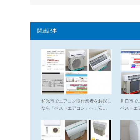
関連記事
和光市でエアコン取付業者をお探し
川口市で
なら「ベストエアコン」へ！安…
ベストエ