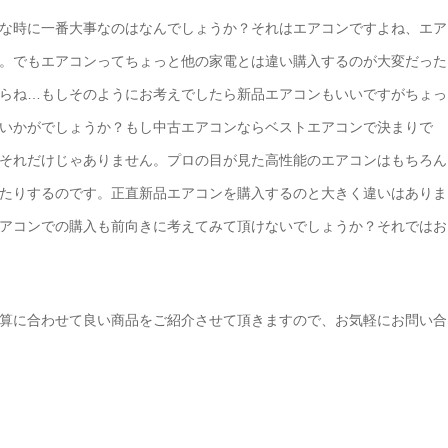
な時に一番大事なのはなんでしょうか？それはエアコンですよね、エア
。でもエアコンってちょっと他の家電とは違い購入するのが大変だった
らね…もしそのようにお考えでしたら新品エアコンもいいですがちょっ
いかがでしょうか？もし中古エアコンならベストエアコンで決まりで
それだけじゃありません。プロの目が見た高性能のエアコンはもちろん
たりするのです。正直新品エアコンを購入するのと大きく違いはありま
アコンでの購入も前向きに考えてみて頂けないでしょうか？それではお
算に合わせて良い商品をご紹介させて頂きますので、お気軽にお問い合