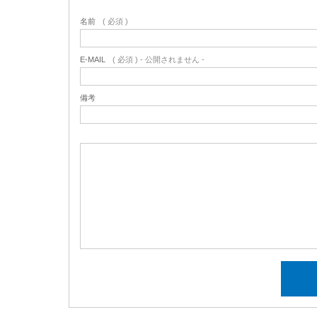
名前
( 必須 )
E-MAIL
( 必須 ) - 公開されません -
備考