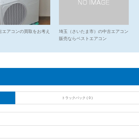
古エアコンの買取をお考え
埼玉（さいたま市）の中古エアコン
販売ならベストエアコン
トラックバック ( 0 )