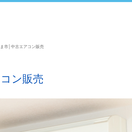
ま市│中古エアコン販売
アコン販売