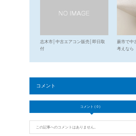
志木市│中古エアコン販売│即日取
蕨市で中
付
考えなら
コメント
コメント ( 0 )
この記事へのコメントはありません。