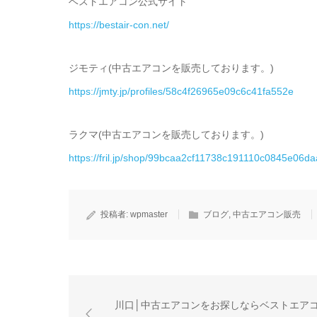
ベストエアコン公式サイト
https://bestair-con.net/
ジモティ(中古エアコンを販売しております。)
https://jmty.jp/profiles/58c4f26965e09c6c41fa552e
ラクマ(中古エアコンを販売しております。)
https://fril.jp/shop/99bcaa2cf11738c191110c0845e06da
投稿者:
wpmaster
ブログ
,
中古エアコン販売
川口│中古エアコンをお探しならベストエア