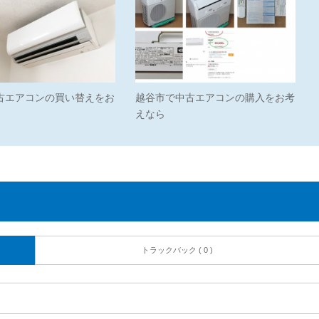
古エアコンの買い替えをお
越谷市で中古エアコンの購入をお考
えなら
トラックバック ( 0 )