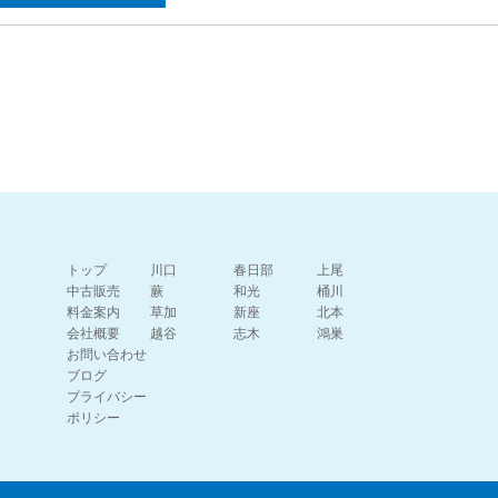
トップ
川口
春日部
上尾
中古販売
蕨
和光
桶川
料金案内
草加
新座
北本
会社概要
越谷
志木
鴻巣
お問い合わせ
ブログ
プライバシー
ポリシー