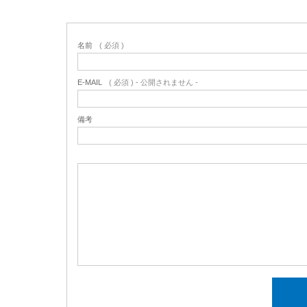
名前
( 必須 )
E-MAIL
( 必須 ) - 公開されません -
備考