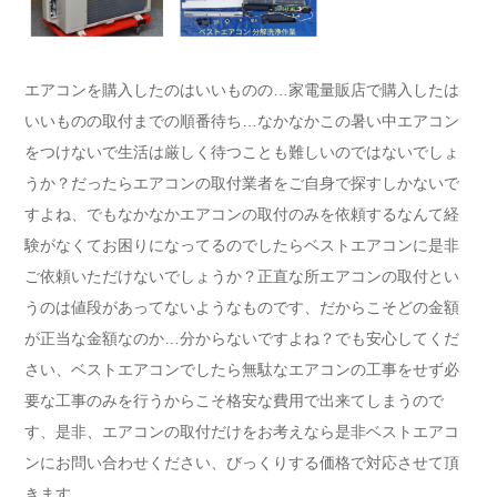
エアコンを購入したのはいいものの…家電量販店で購入したは
いいものの取付までの順番待ち…なかなかこの暑い中エアコン
をつけないで生活は厳しく待つことも難しいのではないでしょ
うか？だったらエアコンの取付業者をご自身で探すしかないで
すよね、でもなかなかエアコンの取付のみを依頼するなんて経
験がなくてお困りになってるのでしたらベストエアコンに是非
ご依頼いただけないでしょうか？正直な所エアコンの取付とい
うのは値段があってないようなものです、だからこそどの金額
が正当な金額なのか…分からないですよね？でも安心してくだ
さい、ベストエアコンでしたら無駄なエアコンの工事をせず必
要な工事のみを行うからこそ格安な費用で出来てしまうので
す、是非、エアコンの取付だけをお考えなら是非ベストエアコ
ンにお問い合わせください、びっくりする価格で対応させて頂
きます。