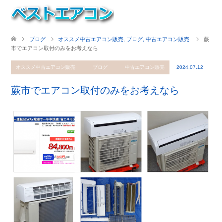
ブログ
オススメ中古エアコン販売
,
ブログ
,
中古エアコン販売
蕨
市でエアコン取付のみをお考えなら
オススメ中古エアコン販売
ブログ
中古エアコン販売
2024.07.12
蕨市でエアコン取付のみをお考えなら