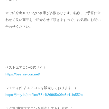
☆ご紹介出来ていない在庫が多数あります。帖数、ご予算に合
わせて良い商品をご紹介させて頂きますので、お気軽にお問い
合わせください。
ベストエアコン公式サイト
https://bestair-con.net/
ジモティ(中古エアコンを販売しております。)
https://jmty.jp/profiles/58c4f26965e09c6c41fa552e
ラクマ(中古エアコンを販売しております。)