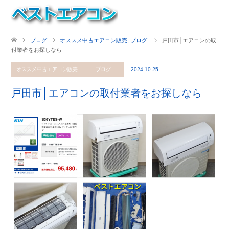
ブログ
オススメ中古エアコン販売
,
ブログ
戸田市│エアコンの取
付業者をお探しなら
オススメ中古エアコン販売
ブログ
2024.10.25
戸田市│エアコンの取付業者をお探しなら