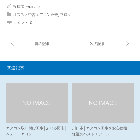
投稿者:
wpmaster
オススメ中古エアコン販売
,
ブログ
コメント:
0
関連記事
エアコン取り付け工事│ふじみ野市│
川口市│エアコン工事を安心価格・
ベストエアコン
保証のベストエアコン