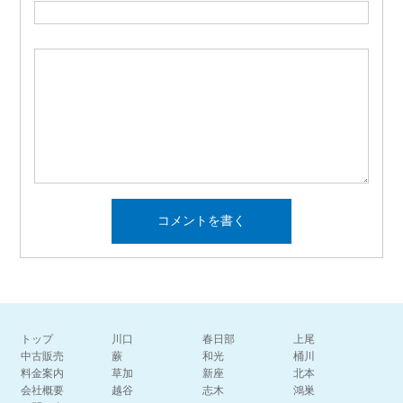
トップ
川口
春日部
上尾
中古販売
蕨
和光
桶川
料金案内
草加
新座
北本
会社概要
越谷
志木
鴻巣