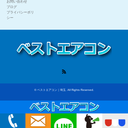
お問い合わせ
ブログ
プライバシーポリ
シー
RSS
©
ベストエアコン｜埼玉
. All Rights Reserved.