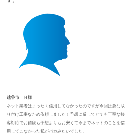
す。
越谷市 Ｈ様
ネット業者はまったく信用してなかったのですが今回は急な取
り付け工事なため依頼しました！予想に反してとても丁寧な接
客対応でお値段も予想よりもお安くて今までネットのことを信
用してこなかった私がバカみたいでした。