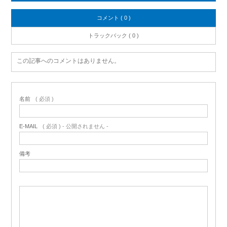
コメント ( 0 )
トラックバック ( 0 )
この記事へのコメントはありません。
名前
( 必須 )
E-MAIL
( 必須 ) - 公開されません -
備考