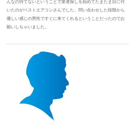
んなの待てないということで業者探しを始めてたまたま目に付
いたのがベストエアコンさんでした。問い合わせした段階から
優しい感じの男性ですぐに来てくれるということだったのでお
願いしちゃいました。