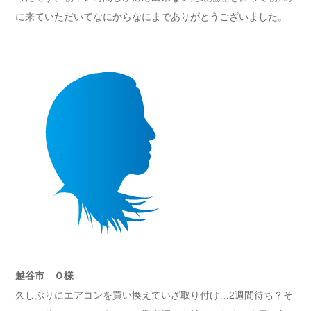
に来ていただいてなにからなにまでありがとうございました。
越谷市 Ｏ様
久しぶりにエアコンを買い換えていざ取り付け…2週間待ち？そ