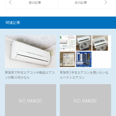
関連記事
草加市で中古エアコンや新品エアコ
草加市│中古エアコンを買いたいな
ンの取り付けなら
らベストエアコン