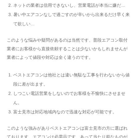
ネットの業者は信用できないし、営業電話が本当に嫌だ…
暑い中エアコンなしで過ごすのが辛いから出来るだけ早く来
て欲しい…
このような悩みや疑問があるのは当然です、普段エアコン取付
業者にお客様から直接依頼することは少ないかもしれませんが
業者によって値段や対応は全く違うのです。
ベストエアコンは他社とは違い無駄な工事を行わないから値
段に差が出ます。
しつこい電話営業をしないのでお客様を不愉快にさせませ
ん。
富士見市は対応地域内なので迅速な対応が可能です。
このような強みがありベストエアコンは富士見市の方に選ばれ
ております、エアコンは必需品です、あって当たり前なものが