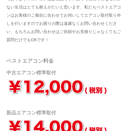
ない生活はとても耐えがたいと思います、私たちベストエアコ
ンはお客様のご都合に合わせてお伺いしてエアコン取付取り外
しを行いますのでお困りの際は遠慮なくお問い合わせくださ
い、もちろんお問い合わせはご依頼やお見積りじゃなくてもご
質問だけでもOKです！
ベストエアコン料金
中古エアコン標準取付
新品エアコン標準取付