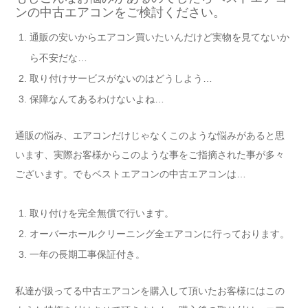
ンの中古エアコンをご検討ください。
通販の安いからエアコン買いたいんだけど実物を見てないか
ら不安だな…
取り付けサービスがないのはどうしよう…
保障なんてあるわけないよね…
通販の悩み、エアコンだけじゃなくこのような悩みがあると思
います、実際お客様からこのような事をご指摘された事が多々
ございます。でもベストエアコンの中古エアコンは…
取り付けを完全無償で行います。
オーバーホールクリーニング全エアコンに行っております。
一年の長期工事保証付き。
私達が扱ってる中古エアコンを購入して頂いたお客様にはこの