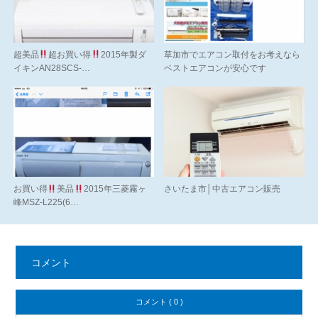
超美品
超お買い得
2015年製ダ
草加市でエアコン取付をお考えなら
イキンAN28SCS-…
ベストエアコンが安心です
お買い得
美品
2015年三菱霧ヶ
さいたま市│中古エアコン販売
峰MSZ-L225(6…
コメント
コメント ( 0 )