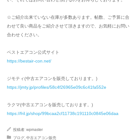
☆ご紹介出来ていない在庫が多数あります。帖数、ご予算に合
わせて良い商品をご紹介させて頂きますので、お気軽にお問い
合わせください。
ベストエアコン公式サイト
https://bestair-con.net/
ジモティ(中古エアコンを販売しております。)
https://jmty.jp/profiles/58c4f26965e09c6c41fa552e
ラクマ(中古エアコンを販売しております。)
https://fril.jp/shop/99bcaa2cf11738c191110c0845e06daa
投稿者:
wpmaster
ブログ
,
中古エアコン販売