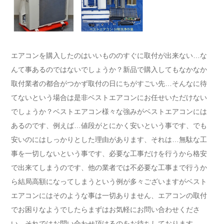
エアコンを購入したのはいいもののすぐに取付が出来ない…な
んて事あるのではないでしょうか？新品で購入してもなかなか
取付業者の都合がつかず取付の日にちがすごい先…そんなに待
てないという場合は是非ベストエアコンにお任せいただけない
でしょうか？ベストエアコン様々な強みがベストエアコンには
あるのです、例えば…値段がとにかく安いという事です、でも
安いのにはしっかりとした理由があります、それは…無駄な工
事を一切しないという事です、必要な工事だけを行うから格安
で出来てしまうのです、他の業者では不必要な工事まで行うか
ら結局高額になってしまうという例が多々ございますがベスト
エアコンにはそのような事は一切ありません、エアコンの取付
でお困りなようでしたらまずはお気軽にお問い合わせくださ
い、それではお問い合わせ頂けるのをお待ちしております。