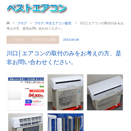
ブログ
ブログ
,
中古エアコン販売
川口│エアコンの取付のみをお
考えの方、是非お問い合わせください。
ブログ
中古エアコン販売
2024.06.08
川口│エアコンの取付のみをお考えの方、是
非お問い合わせください。