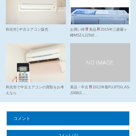
和光市│中古エアコン販売
お買い得
美品
2015年三菱霧ヶ
峰MSZ-L225(6…
和光市で中古エアコンの買取をお考
美品・中古
2012年製FUJITSU,AS-
えなら
J28B(1…
コメント
コメント ( 0 )